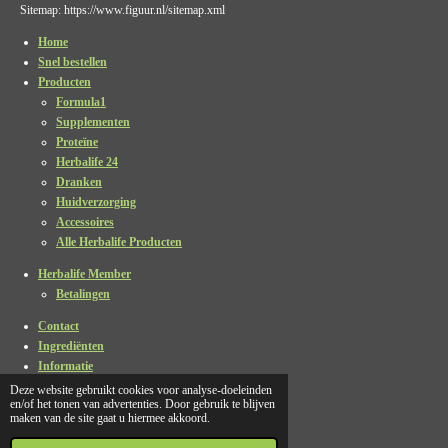
Sitemap: https://www.figuur.nl/sitemap.xml
Home
Snel bestellen
Producten
Formula1
Supplementen
Proteïne
Herbalife 24
Dranken
Huidverzorging
Accessoires
Alle Herbalife Producten
Herbalife Member
Betalingen
Contact
Ingrediënten
Informatie
Enquête
Deze website gebruikt cookies voor analyse-doeleinden
en/of het tonen van advertenties. Door gebruik te blijven
Privacy verklaring
maken van de site gaat u hiermee akkoord.
Algemene voorwaarden