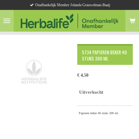
Onafhankelijk Member Jolanda Grauwelman-Baaij
Ga
direct
naar
de
hoofdinhoud
5734 PAPIEREN BEKER 40
STUKS 300 ML
€ 4,50
Uitverkocht
Papieren beker 40 stuks 300 ml