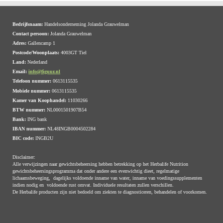
Bedrijfsnaam:
Handelsonderneming Jolanda Grauwelman
Contact persoon:
Jolanda Grauwelman
Adres:
Gallencamp 1
Postcode/Woonplaats:
4003GT Tiel
Land:
Nederland
Email:
info@figuur.nl
Telefoon nummer:
0613115535
Mobiele nummer:
0613115535
Kamer van Koophandel:
11030266
BTW nummer:
NL0001501907B54
Bank:
ING bank
IBAN nummer:
NL48INGB0004502284
BIC code:
INGB2U
Disclaimer:
Alle verwijzingen naar gewichtsbeheersing hebben betrekking op het Herbalife Nutrition
gewichtsbeheersingsprogramma dat onder andere een evenwichtig dieet, regelmatige
lichaamsbeweging, dagelijks voldoende inname van water, inname van voedingssupplementen
indien nodig en voldoende rust omvat. Individuele resultaten zullen verschillen.
De Herbalife producten zijn niet bedoeld om ziekten te diagnosticeren, behandelen of voorkomen.