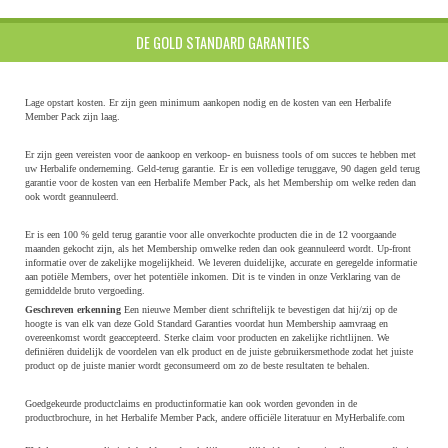
DE GOLD STANDARD GARANTIES
Lage opstart kosten. Er zijn geen minimum aankopen nodig en de kosten van een Herbalife
Member Pack zijn laag.
Er zijn geen vereisten voor de aankoop en verkoop- en buisness tools of om succes te hebben met
uw Herbalife onderneming. Geld-terug garantie. Er is een volledige teruggave, 90 dagen geld terug
garantie voor de kosten van een Herbalife Member Pack, als het Membership om welke reden dan
ook wordt geannuleerd.
Er is een 100 % geld terug garantie voor alle onverkochte producten die in de 12 voorgaande
maanden gekocht zijn, als het Membership omwelke reden dan ook geannuleerd wordt. Up-front
informatie over de zakelijke mogelijkheid. We leveren duidelijke, accurate en geregelde informatie
aan potiële Members, over het potentiële inkomen. Dit is te vinden in onze Verklaring van de
gemiddelde bruto vergoeding.
Geschreven erkenning
Een nieuwe Member dient schriftelijk te bevestigen dat hij/zij op de
hoogte is van elk van deze Gold Standard Garanties voordat hun Membership aamvraag en
overeenkomst wordt geaccepteerd. Sterke claim voor producten en zakelijke richtlijnen. We
definiëren duidelijk de voordelen van elk product en de juiste gebruikersmethode zodat het juiste
product op de juiste manier wordt geconsumeerd om zo de beste resultaten te behalen.
Goedgekeurde productclaims en productinformatie kan ook worden gevonden in de
productbrochure, in het Herbalife Member Pack, andere officiële literatuur en MyHerbalife.com