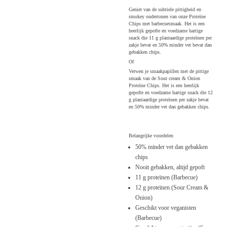
Geniet van de subtiele pittigheid en
smokey ondertonen van onze Proteïne
Chips met barbecuesmaak. Het is een
heerlijk gepofte en voedzame hartige
snack die 11 g plantaardige proteïnen per
zakje bevat en 50% minder vet bevat dan
gebakken chips.
Of
Verwen je smaakpapillen met de pittige
smaak van de Sour cream & Onion
Proteïne Chips. Het is een heerlijk
gepofte en voedzame hartige snack die 12
g plantaardige proteïnen per zakje bevat
en 50% minder vet dan gebakken chips.
Belangrijke voordelen
50% minder vet dan gebakken
chips
Nooit gebakken, altijd gepoft
11 g proteïnen (Barbecue)
12 g proteïnen (Sour Cream &
Onion)
Geschikt voor veganisten
(Barbecue)