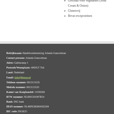
Geschikt voor vegetariërs (Sour
Cream & Onion)
Glutenvrij
Bevat erwtproteïnen
Bedrijfsnaam:
Handelsonderneming Jolanda Grauwelman
Contact persoon:
Jolanda Grauwelman
Adres:
Gallencamp 1
Postcode/Woonplaats:
4003GT Tiel
Land:
Nederland
Email:
info@figuur.nl
Telefoon nummer:
0613115535
Mobiele nummer:
0613115535
Kamer van Koophandel:
11030266
BTW nummer:
NL0001501907B54
Bank:
ING bank
IBAN nummer:
NL48INGB0004502284
BIC code:
INGB2U