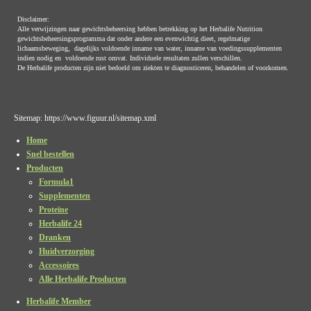
Disclaimer:
Alle verwijzingen naar gewichtsbeheersing hebben betrekking op het Herbalife Nutrition
gewichtsbeheersingsprogramma dat onder andere een evenwichtig dieet, regelmatige
lichaamsbeweging, dagelijks voldoende inname van water, inname van voedingssupplementen
indien nodig en voldoende rust omvat. Individuele resultaten zullen verschillen.
De Herbalife producten zijn niet bedoeld om ziekten te diagnosticeren, behandelen of voorkomen.
Sitemap: https://www.figuur.nl/sitemap.xml
Home
Snel bestellen
Producten
Formula1
Supplementen
Proteïne
Herbalife 24
Dranken
Huidverzorging
Accessoires
Alle Herbalife Producten
Herbalife Member