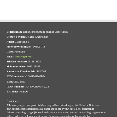
Bedrijfsnaam:
Handelsonderneming Jolanda Grauwelman
Contact persoon:
Jolanda Grauwelman
Adres:
Gallencamp 1
Postcode/Woonplaats:
4003GT Tiel
Land:
Nederland
Email:
info@figuur.nl
Telefoon nummer:
0613115535
Mobiele nummer:
0613115535
Kamer van Koophandel:
11030266
BTW nummer:
NL0001501907B54
Bank:
ING bank
IBAN nummer:
NL48INGB0004502284
BIC code:
INGB2U
Disclaimer:
Alle verwijzingen naar gewichtsbeheersing hebben betrekking op het Herbalife Nutrition
gewichtsbeheersingsprogramma dat onder andere een evenwichtig dieet, regelmatige
lichaamsbeweging, dagelijks voldoende inname van water, inname van voedingssupplementen
indien nodig en voldoende rust omvat. Individuele resultaten zullen verschillen.