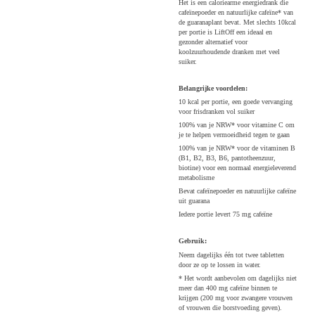
Het is een caloriearme energiedrank die
cafeïnepoeder en natuurlijke cafeïne* van
de guaranaplant bevat. Met slechts 10kcal
per portie is LiftOff een ideaal en
gezonder alternatief voor
koolzuurhoudende dranken met veel
suiker.
Belangrijke voordelen:
10 kcal per portie, een goede vervanging
voor frisdranken vol suiker
100% van je NRW* voor vitamine C om
je te helpen vermoeidheid tegen te gaan
100% van je NRW* voor de vitaminen B
(B1, B2, B3, B6, pantotheenzuur,
biotine) voor een normaal energieleverend
metabolisme
Bevat cafeïnepoeder en natuurlijke cafeïne
uit guarana
Iedere portie levert 75 mg cafeïne
Gebruik:
Neem dagelijks één tot twee tabletten
door ze op te lossen in water.
* Het wordt aanbevolen om dagelijks niet
meer dan 400 mg cafeïne binnen te
krijgen (200 mg voor zwangere vrouwen
of vrouwen die borstvoeding geven).