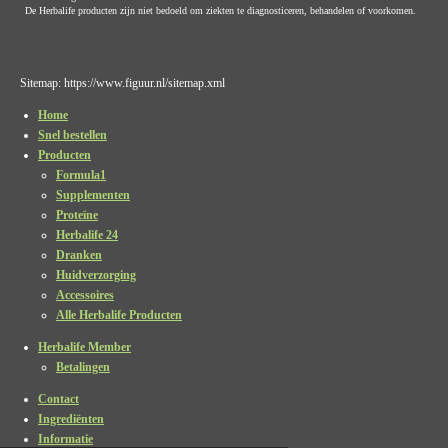
De Herbalife producten zijn niet bedoeld om ziekten te diagnosticeren, behandelen of voorkomen.
Sitemap: https://www.figuur.nl/sitemap.xml
Home
Snel bestellen
Producten
Formula1
Supplementen
Proteïne
Herbalife 24
Dranken
Huidverzorging
Accessoires
Alle Herbalife Producten
Herbalife Member
Betalingen
Contact
Ingrediënten
Informatie