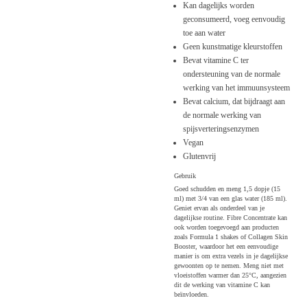
Kan dagelijks worden
geconsumeerd, voeg eenvoudig
toe aan water
Geen kunstmatige kleurstoffen
Bevat vitamine C ter
ondersteuning van de normale
werking van het immuunsysteem
Bevat calcium, dat bijdraagt aan
de normale werking van
spijsverteringsenzymen
Vegan
Glutenvrij
Gebruik
Goed schudden en meng 1,5 dopje (15
ml) met 3/4 van een glas water (185 ml).
Geniet ervan als onderdeel van je
dagelijkse routine. Fibre Concentrate kan
ook worden toegevoegd aan producten
zoals Formula 1 shakes of Collagen Skin
Booster, waardoor het een eenvoudige
manier is om extra vezels in je dagelijkse
gewoonten op te nemen. Meng niet met
vloeistoffen warmer dan 25°C, aangezien
dit de werking van vitamine C kan
beïnvloeden.