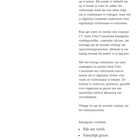
op te nemen. Het poeder is bedoeld om
op te lossen in water en creëert een
verfrissende drank die niet alleen helpt
om je vezelinname te verhogen, maar ook
je dagelijkse hydratatie ondersteunt door
regelmatige vochtinname te stimuleren.
Rijk aan vezels en verrijkt met vitamine
C*, levert Fibre Concentrate belangrijke
voedingsstoffen, waaronder calcium, dat
bijdraagt aan de normale werking van
spijsverteringsenzymen, allemaal in een
handig formaat dat perfect in je dag past.
Met een fruitige combinatie van zoete
sinaasappel en gojibes biedt Fibre
Concentrate een verfrissende nieuwe
manier om je dagelijkse doelen voor
vezels en vochtinname te behalen. De
formule is suikervrij, glutenvrij, geschikt
voor veganisten en gezoet met een
natuurlijke zoetstof afkomstig van
steviabladeren.
*Draagt bij aan de normale werking van
het immuunsysteem.
Belangrijke voordelen
Rijk aan vezels
Natuurlijk gezoet