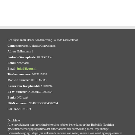
Bedrijfsnaam:
Handelsonderneming Jolanda Grauwelman
Contact persoon:
Jolanda Grauwelman
Adres:
Gallencamp 1
Postcode/Woonplaats:
4003GT Tiel
Land:
Nederland
Email:
info@figuur.nl
Telefoon nummer:
0613115535
Mobiele nummer:
0613115535
Kamer van Koophandel:
11030266
BTW nummer:
NL0001501907B54
Bank:
ING bank
IBAN nummer:
NL48INGB0004502284
BIC code:
INGB2U
Disclaimer:
Alle verwijzingen naar gewichtsbeheersing hebben betrekking op het Herbalife Nutrition
gewichtsbeheersingsprogramma dat onder andere een evenwichtig dieet, regelmatige
lichaamsbeweging, dagelijks voldoende inname van water, inname van voedingssupplementen