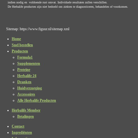
indien nodig en voldoende rust omvat. Individuele resultaten zullen verschillen.
De Herbalife producten zijn niet bedoeld om ziekten te diagnosticeren, behandelen of voorkomen.
Sitemap: https://www.figuur.nl/sitemap.xml
Home
Snel bestellen
Producten
Formula1
Supplementen
Proteïne
Herbalife 24
Dranken
Huidverzorging
Accessoires
Alle Herbalife Producten
Herbalife Member
Betalingen
Contact
Ingrediënten